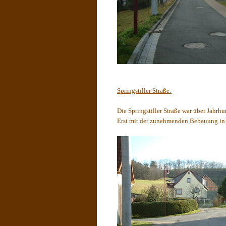
Springstiller Straße:
Die Springstiller Straße war über Jahrh
Erst mit der zunehmenden Bebauung in d