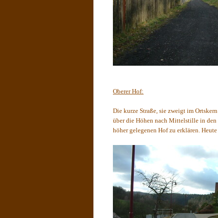
Oberer Hof:
Die kurze Straße, sie zweigt im Ortsker
über die Höhen nach Mittelstille in de
höher gelegenen Hof zu erklären. Heute