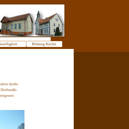
eselligkeit
▼
Bildung Kirche
▼
▼
lten durfte.
Dorfstraße.
gelegenen