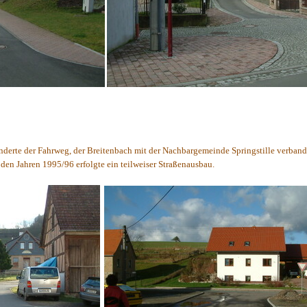
underte der Fahrweg, der Breitenbach mit der Nachbargemeinde Springstille verband
en Jahren 1995/96 erfolgte ein teilweiser Straßenausbau.