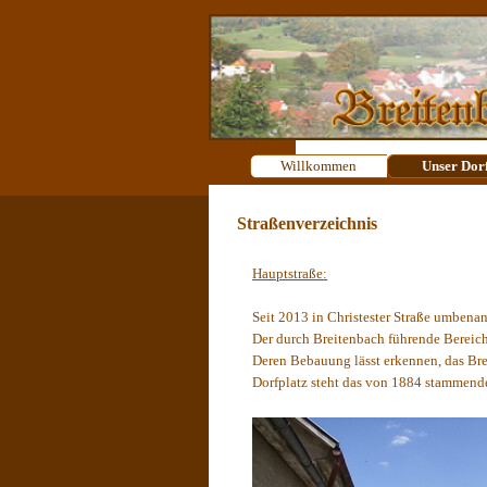
Direkt zum Seiteninhalt
Willkommen
Unser Dor
Straßenverzeichnis
Hauptstraße:
Seit 2013 in Christester Straße umbena
Der durch Breitenbach führende Bereich
Deren Bebauung lässt erkennen, das Brei
Dorfplatz steht
das von 1884 stammende