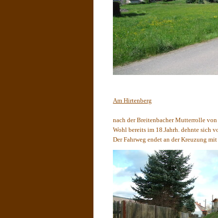
Am Hirtenberg
nach der Breitenbacher Mutterrolle von
Wohl bereits im 18.Jahrh.
dehnte sich v
Der Fahrweg endet an der Kreuzung mit d