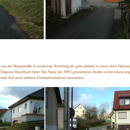
n von der Hauptstraße in nordwestl. Richtung ab, geht alsbald in einen alten Fahrwe
n Talgrund Haselbach führt. Der Name der 1995 gewidmeten Straße ist mit einem urs
 sind dort auch mehrere Einfamilienhäuser entstanden.