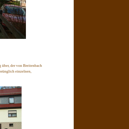
g über, der von Breitenbach
prünglich einzelnen,