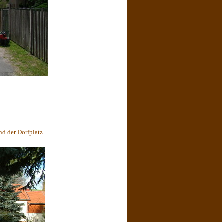
.
d der Dorfplatz.