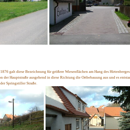
 1876 galt diese Bezeichnung für größere Wiesenflächen am Hang des Hirtenberges
on der Hauptstraße ausgehend in diese Richtung die Ortbebauung aus und es entstan
er Springstiller Straße.