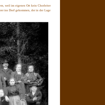
rn, weil im eigenen Ort kein Chorleiter
hrer ins Dorf gekommen, der in der Lage