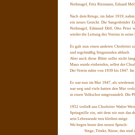
Nothnagel, Fritz Ritzmann, Eduard Möll
Nach dem Kriege, im Jahre 1919, nahm 
ein neues Gesicht. Die Sangesbrüder E
Nothnagel, Edmund Döll, Otto Peter w
wieder die Leitung des Vereins in seine
Es galt nun einen anderen Chorleiter 
und regelmäßig Singstunden abhielt.
Aber auch diese Blüte sollte nicht la
Maus wurde einberufen, selbst der Chorle
Der Verein ruhte von 1939 bis 1947. Im 
Es war nun im Mai 1947, als wiederum ä
war weg und viele hatten den Mut verlo
in einen Volkschor umgewandelt. Die Pf
1952 verließ uns Chorleiter Walter Wei
Springstille ein, mit dem wir nun das 
sein Lebensende treu bleiben möge.
Wir hegen heute den neuen Spruch:
Singe, Trinke, Küsse, das sind