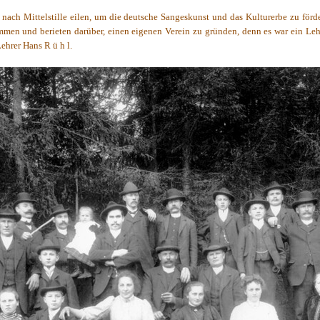
 nach Mittelstille eilen, um die deutsche Sangeskunst und das Kulturerbe zu förde
ammen und berieten darüber, einen eigenen Verein zu gründen, denn es war ein Le
Lehrer Hans R ü h l.