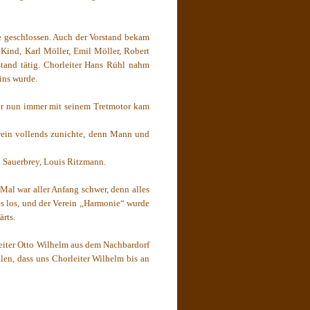
e geschlossen. Auch der Vorstand bekam
Kind, Karl Möller, Emil Möller, Robert
tand tätig. Chorleiter Hans Rühl nahm
ins wurde.
der nun immer mit seinem Tretmotor kam
erein vollends zunichte, denn Mann und
d Sauerbrey, Louis Ritzmann.
Mal war aller Anfang schwer, denn alles
es los, und der Verein „Harmonie“ wurde
rts.
leiter Otto Wilhelm aus dem Nachbardorf
len, dass uns Chorleiter Wilhelm bis an