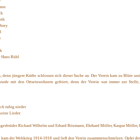
r
ann
th
oth
rbrey
l
e
h
r Hans Rühl
n, denn jüngere Kräfte schlossen sich dieser Sache an. Der Verein kam zu Blüte 
rde mit den Ortseinwohnern gefeiert, denn der Verein war immer zur Stelle, 
ich ruhig nieder
eine Lieder.
angesbrüder Richard Wilhelm und Erhard Ritzmann, Ehrhard Möller, Kaspar Möller,
nd, kam der Weltkrieg 1914-1918 und ließ den Verein zusammenschmelzen. Opfer de