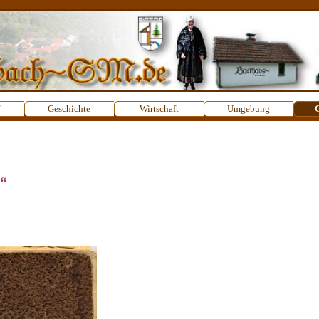
Menü überspringen
Geschichte
▼
Wirtschaft
▼
Umgebung
▼
G
e“