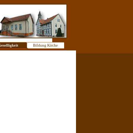
eselligkeit
▼
Bildung Kirche
▼
▼