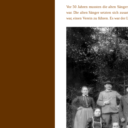
Vor 50 Jahren mussten die alten Sänger
war. Die alten Sänger setzten sich zus
war, einen Verein zu führen. Es war der 