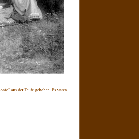
onie“ aus der Taufe gehoben. Es waren