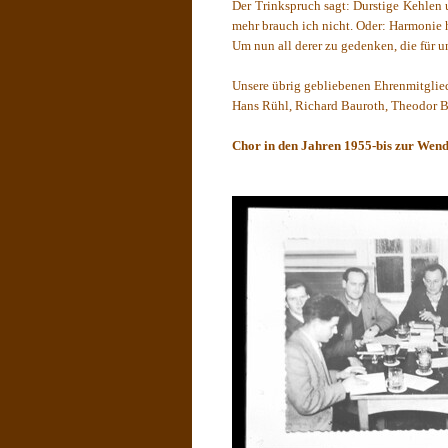
Der Trinkspruch sagt: Durstige Kehlen 
mehr brauch ich nicht. Oder: Harmonie 
Um nun all derer zu gedenken, die für un
Unsere übrig gebliebenen Ehrenmitglied
Hans Rühl, Richard Bauroth, Theodor Bic
Chor in den Jahren 1955-bis zur Wen