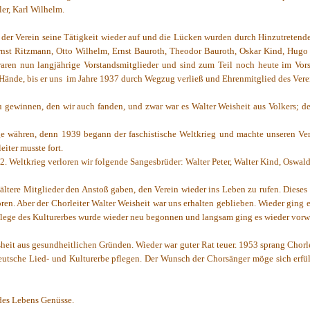
er, Karl Wilhelm.
der Verein seine Tätigkeit wieder auf und die Lücken wurden durch Hinzutretend
rnst Ritzmann, Otto Wilhelm, Ernst Bauroth, Theodor Bauroth, Oskar Kind, Hugo 
aren nun langjährige Vorstandsmitglieder und sind zum Teil noch heute im Vors
Hände, bis er uns
im Jahre 1937 durch Wegzug verließ und Ehrenmitglied des Vere
zu gewinnen, den wir auch fanden, und zwar war es Walter Weisheit aus Volkers; 
nge währen, denn 1939 begann der faschistische Weltkrieg und machte unseren V
iter musste fort.
2. Weltkrieg verloren wir folgende Sangesbrüder: Walter Peter, Walter Kind, Oswal
ltere Mitglieder den Anstoß gaben, den Verein wieder ins Leben zu rufen. Dieses 
ren. Aber der Chorleiter Walter Weisheit war uns erhalten geblieben. Wieder ging 
lege des Kulturerbes wurde wieder neu begonnen und langsam ging es wieder vorwä
sheit aus gesundheitlichen Gründen. Wieder war guter Rat teuer. 1953 sprang Chor
deutsche Lied- und Kulturerbe pflegen. Der Wunsch der Chorsänger möge sich erfül
 des Lebens Genüsse.