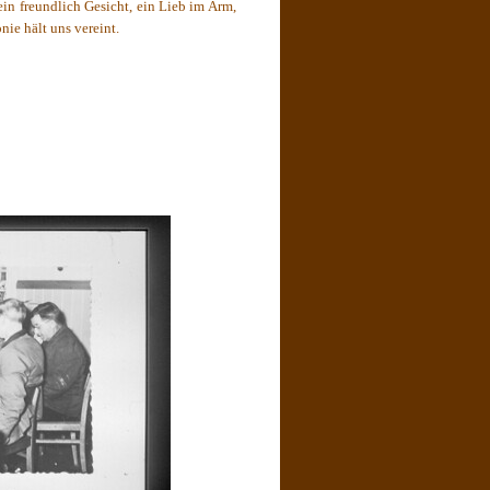
in freundlich Gesicht, ein Lieb im Arm,
ie hält uns vereint.