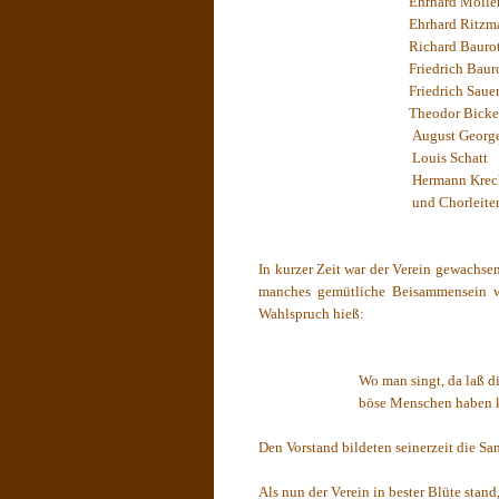
Ehrhard Mölle
Ehrhard Ritzm
Richard Bauro
Friedrich Baur
Friedrich Saue
Theodor Bicke
August Georg
Louis Schatt
Hermann Krec
und Chorleite
In kurzer Zeit war der Verein gewachse
manches gemütliche Beisammensein wu
Wahlspruch hieß:
Wo man singt, da laß d
böse Menschen haben k
Den Vorstand bildeten seinerzeit die S
Als nun der Verein in bester Blüte sta